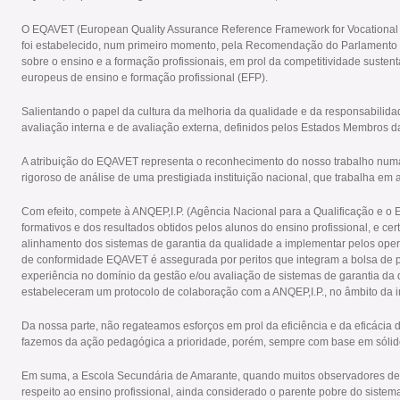
O EQAVET (European Quality Assurance Reference Framework for Vocational 
foi estabelecido, num primeiro momento, pela Recomendação do Parlamento
sobre o ensino e a formação profissionais, em prol da competitividade sustent
europeus de ensino e formação profissional (EFP).
Salientando o papel da cultura da melhoria da qualidade e da responsabilid
avaliação interna e de avaliação externa, definidos pelos Estados Membros d
A atribuição do EQAVET representa o reconhecimento do nosso trabalho numa 
rigoroso de análise de uma prestigiada instituição nacional, que trabalha em a
Com efeito, compete à ANQEP,I.P. (Agência Nacional para a Qualificação e o 
formativos e dos resultados obtidos pelos alunos do ensino profissional, e c
alinhamento dos sistemas de garantia da qualidade a implementar pelos ope
de conformidade EQAVET é assegurada por peritos que integram a bolsa de per
experiência no domínio da gestão e/ou avaliação de sistemas de garantia da 
estabeleceram um protocolo de colaboração com a ANQEP,I.P., no âmbito da
Da nossa parte, não regateamos esforços em prol da eficiência e da eficáci
fazemos da ação pedagógica a prioridade, porém, sempre com base em sólidos
Em suma, a Escola Secundária de Amarante, quando muitos observadores desfe
respeito ao ensino profissional, ainda considerado o parente pobre do sistem