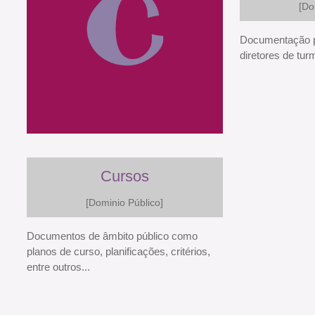
[Do
Documentação pr
diretores de tur
Cursos
[Dominio Público]
Documentos de âmbito público como
planos de curso, planificações, critérios,
entre outros...